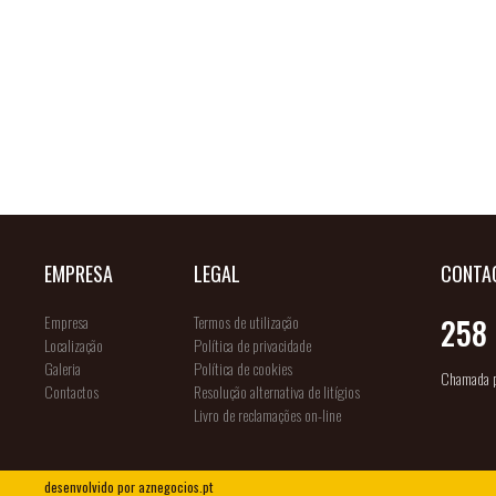
EMPRESA
LEGAL
CONTA
Empresa
Termos de utilização
258 
Localização
Política de privacidade
Galeria
Política de cookies
Chamada pa
Contactos
Resolução alternativa de litígios
Livro de reclamações on-line
desenvolvido por
aznegocios.pt