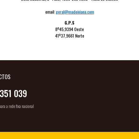
email:
geral@madeiviana.com
G.P.S
8º45,9394 Oeste
41º37,9661 Norte
CTOS
351 039
ra a rede fixa nacional